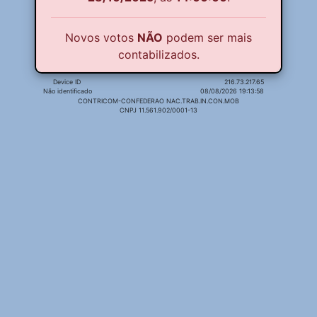
Novos votos
NÃO
podem ser mais
contabilizados.
Device ID
216.73.217.65
Não identificado
08/08/2026 19:13:58
CONTRICOM-CONFEDERAO NAC.TRAB.IN.CON.MOB
CNPJ 11.561.902/0001-13