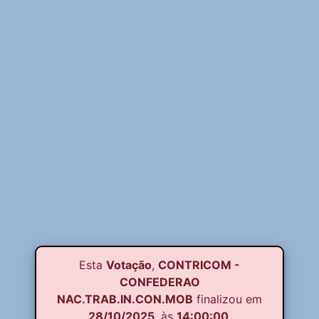
Esta
Votação
,
CONTRICOM -
CONFEDERAO
NAC.TRAB.IN.CON.MOB
finalizou em
28/10/2025
, às
14:00:00
.